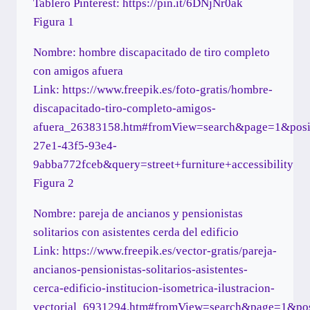
Tablero Pinterest: https://pin.it/6DNjNr0ak
Figura 1
Nombre: hombre discapacitado de tiro completo
con amigos afuera
Link: https://www.freepik.es/foto-gratis/hombre-
discapacitado-tiro-completo-amigos-
afuera_26383158.htm#fromView=search&page=1&posi
27e1-43f5-93e4-
9abba772fceb&query=street+furniture+accessibility
Figura 2
Nombre: pareja de ancianos y pensionistas
solitarios con asistentes cerda del edificio
Link: https://www.freepik.es/vector-gratis/pareja-
ancianos-pensionistas-solitarios-asistentes-
cerca-edificio-institucion-isometrica-ilustracion-
vectorial_6931294.htm#fromView=search&page=1&po