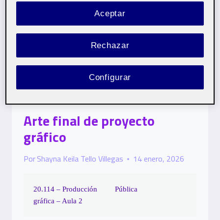
Aceptar
…
Rechazar
PEC_01:
LEER MÁS
¡PRIMER
FLASHAZO!
Configurar
SIN CATEGORÍA
Arte final de proyecto
gráfico
Por
Shayna Keila Tello Villegas
14 enero, 2026
20.114 – Producción
Pública
gráfica – Aula 2