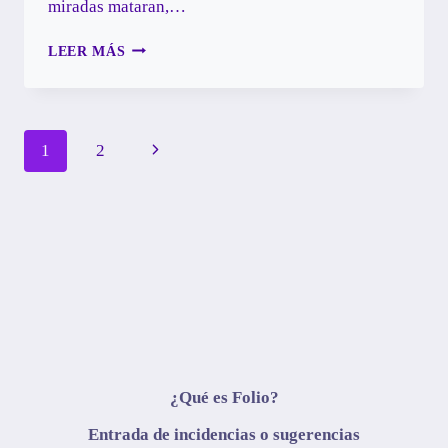
miradas mataran,…
ENTREGA
LEER MÁS
PARCIAL_RETO
2
Navegación
Siguiente
1
2
de
página
página
¿Qué es Folio?
Entrada de incidencias o sugerencias