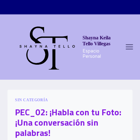
Saltar
al
contenido
Shayna Keila
Tello Villegas
Espacio
Personal
SIN CATEGORÍA
PEC_02: ¡Habla con tu Foto:
¡Una conversación sin
palabras!