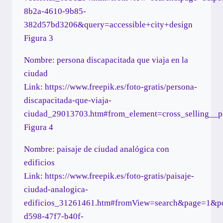
8b2a-4610-9b85-
382d57bd3206&query=accessible+city+design
Figura 3
Nombre: persona discapacitada que viaja en la
ciudad
Link: https://www.freepik.es/foto-gratis/persona-
discapacitada-que-viaja-
ciudad_29013703.htm#from_element=cross_selling__p
Figura 4
Nombre: paisaje de ciudad analógica con
edificios
Link: https://www.freepik.es/foto-gratis/paisaje-
ciudad-analogica-
edificios_31261461.htm#fromView=search&page=1&p
d598-47f7-b40f-