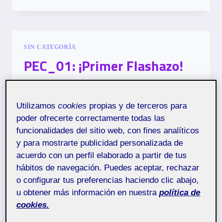
¡HABLA
CON
TU
FOTO:
¡UNA
SIN CATEGORÍA
CONVERSACIÓN
PEC_01: ¡Primer Flashazo!
SIN
PALABRAS!
Por
Shayna Keila Tello Villegas
16 abril, 2026
Utilizamos
cookies
propias y de terceros para
poder ofrecerte correctamente todas las
20.153 – Creación
Pública
funcionalidades del sitio web, con fines analíticos
fotográfica – Aula 2
y para mostrarte publicidad personalizada de
acuerdo con un perfil elaborado a partir de tus
Muy buenas a todos y a todas,
hábitos de navegación. Puedes aceptar, rechazar
Por aquí les comparto el resultado de las
o configurar tus preferencias haciendo clic abajo,
fotografías y aprendizaje de la PEC 1.
u obtener más información en nuestra
política de
Un saludo,
cookies.
Shayna Keila Tello Villegas