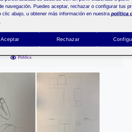
de navegación. Puedes aceptar, rechazar o configurar tus p
_Dibujar para entender
 clic abajo, u obtener más información en nuestra
política 
.
Aceptar
Rechazar
Configu
Pública