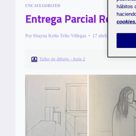
hábitos 
UNCATEGORIZED
Entrega Parcial Reto 3
haciendo
cookies
Por
Shayna Keila Tello Villegas
17 abril, 2025
Taller de dibujo - Aula 2