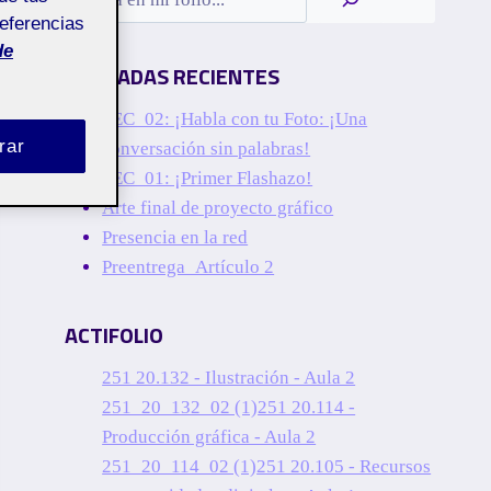
referencias
de
ENTRADAS RECIENTES
PEC_02: ¡Habla con tu Foto: ¡Una
rar
conversación sin palabras!
PEC_01: ¡Primer Flashazo!
Arte final de proyecto gráfico
Presencia en la red
Preentrega_Artículo 2
ACTIFOLIO
251 20.132 - Ilustración - Aula 2
251_20_132_02 (1)
251 20.114 -
Producción gráfica - Aula 2
251_20_114_02 (1)
251 20.105 - Recursos