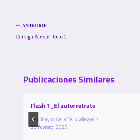
Navegación
ANTERIOR
Entrega Parcial_Reto 2
de
entradas
Publicaciones Similares
Flash 1_El autorretrato
Por
Shayna Keila Tello Villegas
23 febrero, 2025